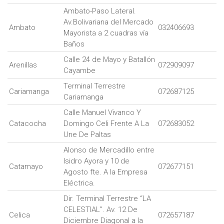
Ambato-Paso Lateral.
Av.Bolivariana del Mercado
Ambato
032406693
Mayorista a 2 cuadras vía
Baños
Calle 24 de Mayo y Batallón
Arenillas
072909097
Cayambe
Terminal Terrestre
Cariamanga
072687125
Cariamanga
Calle Manuel Vivanco Y
Catacocha
Domingo Celi Frente A La
072683052
Une De Paltas
Alonso de Mercadillo entre
Isidro Ayora y 10 de
Catamayo
072677151
Agosto fte. A la Empresa
Eléctrica.
Dir. Terminal Terrestre “LA
CELESTIAL”. Av. 12 De
Celica
072657187
Diciembre Diagonal a la