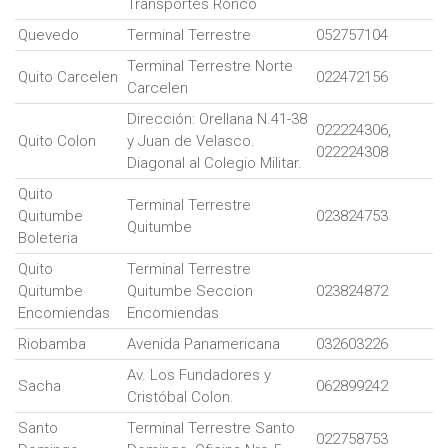
Transportes Ronco
Quevedo
Terminal Terrestre
052757104
Terminal Terrestre Norte
Quito Carcelen
022472156
Carcelen
Dirección: Orellana N.41-38
022224306,
Quito Colon
y Juan de Velasco.
022224308
Diagonal al Colegio Militar.
Quito
Terminal Terrestre
Quitumbe
023824753
Quitumbe
Boleteria
Quito
Terminal Terrestre
Quitumbe
Quitumbe Seccion
023824872
Encomiendas
Encomiendas
Riobamba
Avenida Panamericana
032603226
Av. Los Fundadores y
Sacha
062899242
Cristóbal Colon.
Santo
Terminal Terrestre Santo
022758753