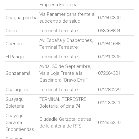
Empresa Eléctrica
Via Panamericana frente al
Chaguarpamba
072600300
subcentro de salud
Coca
Terminal Terrestre
063068804
Av. España y Chapetones,
Cuenca
072844688
Terminal Terrestre
El Pangui
Terminal Terrestre
072310305
Avda. 30 de Septiembre,
Gonzanamá
Via a Loja Frente a la
072664301
Gasolinera "Bravo Emil"
Gualaquiza
Terminal Terrestre
072780229
Guayaquil
TERMINAL TERRESTRE
042130311
Boleteria
Boletaría. oficina 74
Guayaquil
Ciudadle Garzota, detras
Garzota
042655310
de la antena de RTS
Encomiendas