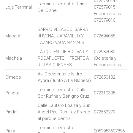
072579014 -
Terminal Terrestre Reina
Loja Terminal
072579015
Del Cisne
Encomiendas
072579016
BARRIO VELASCO IBARRA
Macará
JUVENAL JARAMILLO Y
072694058
LAZARO VACA Nº 22-03
TARQUI ENTRE BOLIVAR Y
072932030
Machala
ROCAFUERTE – FRENTE A
(Boleteria y
RUTAS ORENSES
Encomiendas)
Av. Occidental e Isidro
Olmedo
072650102
Ayora (Junto A La Glorieta)
Terminal Terrestre: Calle
Pangui
072310305
Sor Rufina y Benigno Cruz
Calle Lautaro Loaiza y Sub.
Pindal
Angel Raul Ramirez Frente
072553279
al parque central.
Terminal Terrestre
Piura
0051953607896