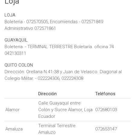
Loja
LOJA
Boleteria - 072570505, Encomiendas - 072571849
Administrativo 072571861
GUAYAQUIL
Boleteria - TERMINAL TERRESTRE Boletaría. oficina 74
042130311
QUITO COLON
Dirección: Orellana N.41-38 y Juan de Velasco. Diagonal al
Colegio Militar. - 022224306, 022224308
Dirección
Teléfonos
Calle Guayaquil entre
Alamor
Colón y Sucre Alamor, Loja
072680103
Ecuador
Terminal Terrestre
Amaluza
072653147
Amaluzo