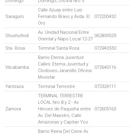
Domingo
Domingo, Oficina Nro 5
Calle Azuay entre Luis
Saraguro
Fernando Bravo y Avda. El
072200432
Oro
Av. Unidad Nacional Entre
Shushufindi
062839529
Oriental y Napo Local 12-27
Sta. Rosa
Terminal Santa Rosa
072943550
Barrio Eterna Juventud
Calles: Eterna Juventud y
Vilcabamba
072640116
Clodoveo Jaramillo Oficina
Movistar.
Yantzaza
Terminal Terrestre
072324111
TERMINAL TERRESTRE
LOCAL Nro.8 y 2 - Av.
Zamora
Héroes de Paquisha entre
072605163
Av. Del Maestro, Calle
Amazonas y Capitan Yoo
Barrio Reina Del Cisne Av