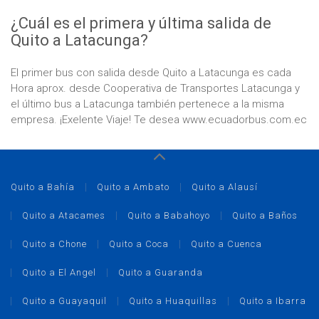
¿Cuál es el primera y última salida de
Quito a Latacunga?
El primer bus con salida desde Quito a Latacunga es cada
Hora aprox. desde Cooperativa de Transportes Latacunga y
el último bus a Latacunga también pertenece a la misma
empresa. ¡Exelente Viaje! Te desea www.ecuadorbus.com.ec
Quito a Bahía
Quito a Ambato
Quito a Alausí
Quito a Atacames
Quito a Babahoyo
Quito a Baños
Quito a Chone
Quito a Coca
Quito a Cuenca
Quito a El Angel
Quito a Guaranda
Quito a Guayaquil
Quito a Huaquillas
Quito a Ibarra